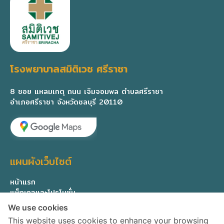
โรงพยาบาลสมิติเวช ศรีราชา
8 ซอย แหลมเกตุ ถนน เจิมจอมพล ตำบลศรีราชา
อำเภอศรีราชา จังหวัดชลบุรี 20110
แผนผังเว็บไซต์
หน้าแรก
แพ็กเกจและโปรโมชั่น
ทีมแพทย์ผู้เชี่ยวชาญ
We use cookies
เกี่ยวกับเรา
This website uses cookies to enhance your browsing
ติดต่อสอบถาม