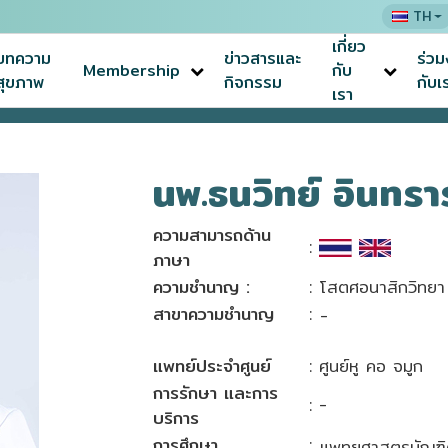
TH
เกี่ยว
บทความ
ข่าวสารและ
ร่ว
Membership
กับ
สุขภาพ
กิจกรรม
กับเ
เรา
นพ.ธนวิทย์ อินทราร
ความสามารถด้าน
:
ภาษา
ความชำนาญ :
: โสตศอนาสิกวิทยา
สาขาความชำนาญ
:
-
แพทย์ประจำศูนย์
: ศูนย์หู คอ จมูก
การรักษา และการ
: -
บริการ
การศึกษา
:
แพทยศาสตรบัณฑิ