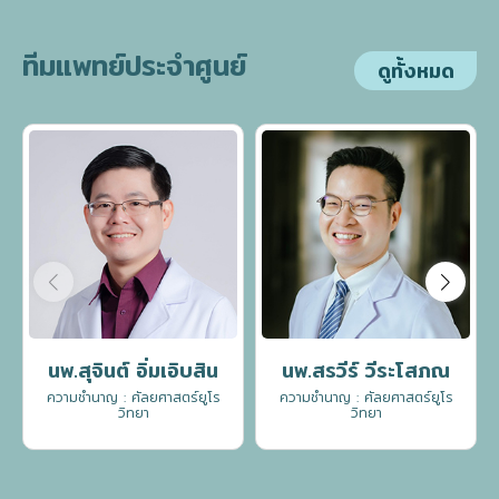
ทีมแพทย์ประจำศูนย์
ดูทั้งหมด
นพ.สุจินต์ อิ่มเอิบสิน
นพ.สรวีร์ วีระโสภณ
ความชำนาญ : ศัลยศาสตร์ยูโร
ความชำนาญ : ศัลยศาสตร์ยูโร
วิทยา
วิทยา