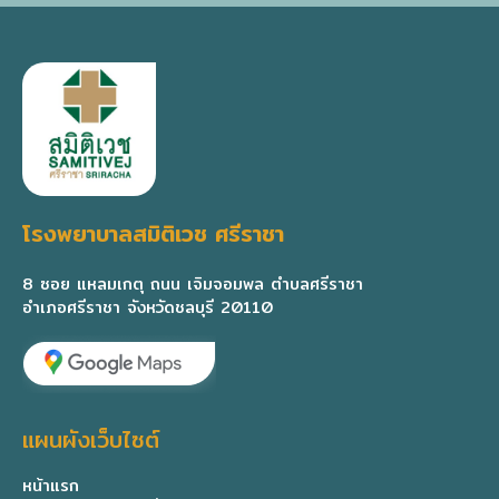
โรงพยาบาลสมิติเวช ศรีราชา
8 ซอย แหลมเกตุ ถนน เจิมจอมพล ตำบลศรีราชา
อำเภอศรีราชา จังหวัดชลบุรี 20110
แผนผังเว็บไซต์
หน้าแรก