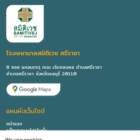
โรงพยาบาลสมิติเวช ศรีราชา
8 ซอย แหลมเกตุ ถนน เจิมจอมพล ตำบลศรีราชา
อำเภอศรีราชา จังหวัดชลบุรี 20110
แผนผังเว็บไซต์
หน้าแรก
แพ็กเกจและโปรโมชั่น
ทีมแพทย์ผู้เชี่ยวชาญ
We use cookies