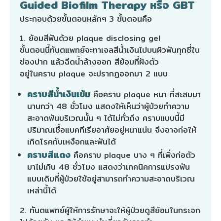
Guided Biofilm Therapy หรือ GBT
ประกอบด้วยขั้นตอนหลักๆ 3 ขั้นตอนคือ
1. ย้อมสีฟันด้วย plaque disclosing gel
ขั้นตอนนี้ทันตแพทย์จะทาเจลสีน้ำเงินไปบนผิวฟันทุกซี่ใน
ช่องปาก แล้วฉีดน้ำล้างออก สีย้อมที่ฝังตัว
อยู่ในคราบ plaque จะปรากฏออกมา 2 แบบ
คราบสีน้ำเงินเข้ม
คือคราบ plaque หนา ที่สะสมมา
นานกว่า 48 ชั่วโมง แสดงให้เห็นว่าผู้ป่วยทำความ
สะอาดฟันบริเวณนั้น ๆ ได้ไม่ทั่วถึง คราบแบบนี้มี
ปริมาณเชื้อแบคทีเรียอาศัยอยู่หนาแน่น จึงอาจก่อให้
เกิดโรคกับเหงือกและฟันได้
คราบสีแดง
คือคราบ plaque บาง ๆ ที่เพิ่งก่อตัว
มาไม่เกิน 48 ชั่วโมง แสดงว่าเทคนิคการแปรงฟัน
แบบเดิมที่ผู้ป่วยใช้อยู่สามารถทำความสะอาดบริเวณ
เหล่านี้ได้
2. ทันตแพทย์ผู้ให้การรักษาจะให้ผู้ป่วยดูสีย้อมในกระจก