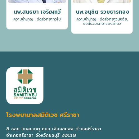
นพ.สนธยา เจริญทวี
นพ.อนุชิต รวมธารทอง
ความชำนาญ : รังสีวิทยาทั่วไป
ความชำนาญ : รังสีวิทยาวินิจฉัย,
รังสีร่วมรักษาของลำตัว
โรงพยาบาลสมิติเวช ศรีราชา
8 ซอย แหลมเกตุ ถนน เจิมจอมพล ตำบลศรีราชา
อำเภอศรีราชา จังหวัดชลบุรี 20110