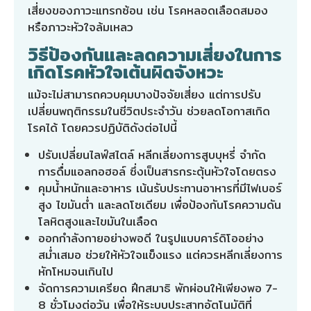
เสี่ยงของภาวะแทรกซ้อน เช่น โรคหลอดเลือดสมอง
หรือภาวะหัวใจล้มเหลว
วิธีป้องกันและลดความเสี่ยงในการ
เกิดโรคหัวใจเต้นผิดจังหวะ
แม้จะไม่สามารถควบคุมบางปัจจัยเสี่ยง แต่การปรับ
เปลี่ยนพฤติกรรมในชีวิตประจำวัน ช่วยลดโอกาสเกิด
โรคได้ โดยควรปฏิบัติดังต่อไปนี้
ปรับเปลี่ยนไลฟ์สไตล์ หลีกเลี่ยงการสูบบุหรี่ จำกัด
การดื่มแอลกอฮอล์ ซึ่งเป็นสารกระตุ้นหัวใจโดยตรง
คุมน้ำหนักและอาหาร เน้นรับประทานอาหารที่มีไฟเบอร์
สูง ไขมันต่ำ และลดโซเดียม เพื่อป้องกันโรคความดัน
โลหิตสูงและไขมันในเลือด
ออกกำลังกายอย่างพอดี ในรูปแบบคาร์ดิโออย่าง
สม่ำเสมอ ช่วยให้หัวใจแข็งแรง แต่ควรหลีกเลี่ยงการ
หักโหมจนเกินไป
จัดการความเครียด ฝึกสมาธิ พักผ่อนให้เพียงพอ 7-
8 ชั่วโมงต่อวัน เพื่อให้ระบบประสาทอัตโนมัติที่