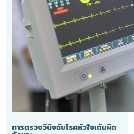
การตรวจวินิจฉัยโรคหัวใจเต้นผิด