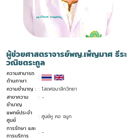
ผู้ช่วยศาสตราจารย์พญ.เพ็ญมาศ ธีระ
วณิชตระกูล
ความสามารถ
:
ด้านภาษา
ความชำนาญ :
: โสตศอนาสิกวิทยา
สาขาความ
:
-
ชำนาญ
แพทย์ประจำ
: ศูนย์หู คอ จมูก
ศูนย์
การรักษา และ
: -
การบริการ