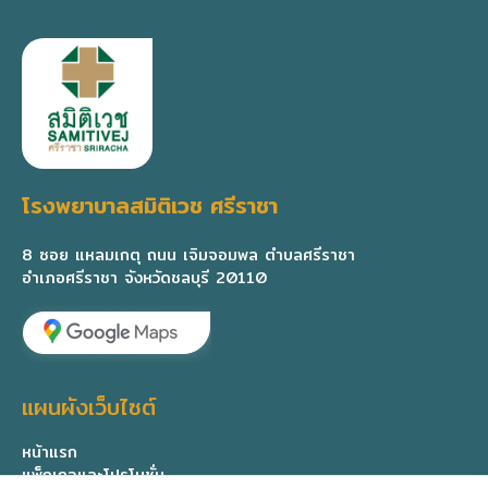
โรงพยาบาลสมิติเวช ศรีราชา
8 ซอย แหลมเกตุ ถนน เจิมจอมพล ตำบลศรีราชา
อำเภอศรีราชา จังหวัดชลบุรี 20110
แผนผังเว็บไซต์
หน้าแรก
แพ็กเกจและโปรโมชั่น