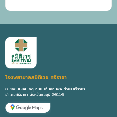
โรงพยาบาลสมิติเวช ศรีราชา
8 ซอย แหลมเกตุ ถนน เจิมจอมพล ตำบลศรีราชา
อำเภอศรีราชา จังหวัดชลบุรี 20110