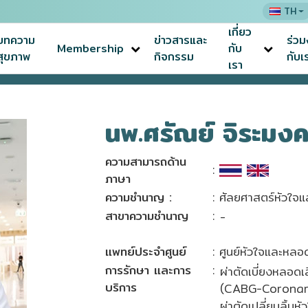
TH
เกี่ยว
บทความ
ข่าวสารและ
ร่ว
Membership
กับ
สุขภาพ
กิจกรรม
กับเ
เรา
นพ.ศรัณย์ จิระมง
ความสามารถด้าน
:
ภาษา
ความชำนาญ :
: ศัลยศาสตร์หัวใจ
สาขาความชำนาญ
:
-
แพทย์ประจำศูนย์
: ศูนย์หัวใจและหลอ
การรักษา และการ
:
ผ่าตัดเบี่ยงหลอด
บริการ
(CABG-Coronary
ผ่าตัดเปลี่ยนลิ้