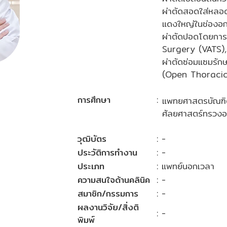
ผ่าตัดสอดใส่หลอ
แดงใหญ่ในช่องอ
ผ่าตัดปอดโดยกา
Surgery (VATS),
ผ่าตัดซ่อมแซมรั
(Open Thoracic
การศึกษา
:
แพทยศาสตรบัณฑิต
ศัลยศาสตร์ทรวง
วุฒิบัตร
: -
ประวัติการทำงาน
: -
ประเภท
: แพทย์นอกเวลา
ความสนใจด้านคลินิค
: -
สมาชิก/กรรมการ
: -
ผลงานวิจัย/สิ่งติ
: -
พิมพ์