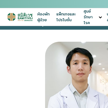
ศูนย์
ห้องพัก
แพ็กเกจและ
รักษา
ผู้ป่วย
โปรโมชั่น
โรค
หน้าแรก
ทีมแพทย์ผู้เชี่ยวชาญ
นพ.ศรัณย์ จิระมงคล