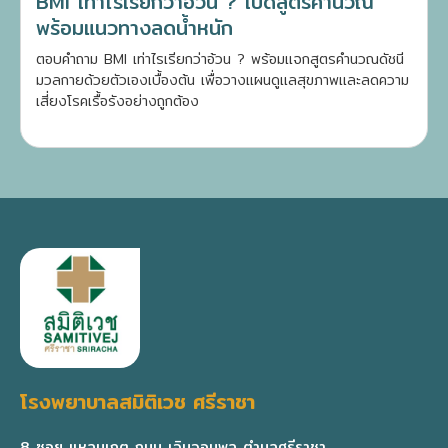
BMI เท่าไรเรียกว่าอ้วน ? เปิดสูตรคำนวณ
พร้อมแนวทางลดน้ำหนัก
ตอบคำถาม BMI เท่าไรเรียกว่าอ้วน ? พร้อมแจกสูตรคำนวณดัชนี
มวลกายด้วยตัวเองเบื้องต้น เพื่อวางแผนดูแลสุขภาพและลดความ
เสี่ยงโรคเรื้อรังอย่างถูกต้อง
โรงพยาบาลสมิติเวช ศรีราชา
8 ซอย แหลมเกตุ ถนน เจิมจอมพล ตำบลศรีราชา