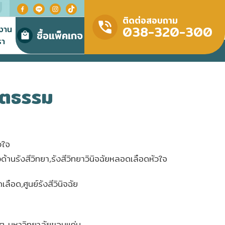
ติดต่อสอบถาม
038-320-300
มงาน
ซื้อแพ็คเกจ
รา
มิตธรรม
วใจ
านรังสีวิทยา,รังสีวิทยาวินิจฉัยหลอดเลือดหัวใจ
ลือด,ศูนย์รังสีวินิจฉัย
 มหาวิทยาลัยขอนแก่น,