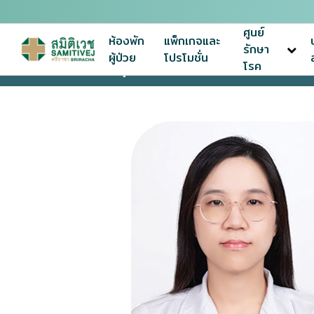
ศูนย์
ห้องพัก
แพ็กเกจและ
รักษา
ผู้ป่วย
โปรโมชั่น
โรค
หน้าแรก
ทีมแพทย์ผู้เชี่ยวชาญ
พญ.ธนัชชา เลิศนิมิตธรรม