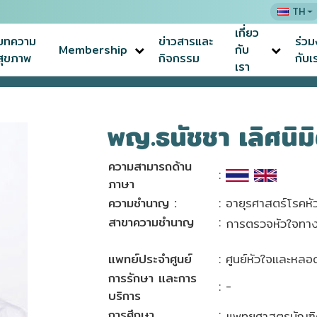
TH
เกี่ยว
บทความ
ข่าวสารและ
ร่ว
Membership
กับ
สุขภาพ
กิจกรรม
กับเ
เรา
พญ.ธนัชชา เลิศนิ
ความสามารถด้าน
:
ภาษา
ความชำนาญ :
: อายุรศาสตร์โรคหั
สาขาความชำนาญ
:
การตรวจหัวใจทางด้
แพทย์ประจำศูนย์
: ศูนย์หัวใจและหลอดเ
การรักษา และการ
: -
บริการ
การศึกษา
:
แพทยศาสตรบัณฑิต