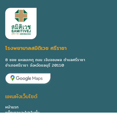
โรงพยาบาลสมิติเวช ศรีราชา
8 ซอย แหลมเกตุ ถนน เจิมจอมพล ตำบลศรีราชา
อำเภอศรีราชา จังหวัดชลบุรี 20110
แผนผังเว็บไซต์
หน้าแรก
แพ็กเกจและโปรโมชั่น