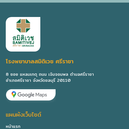
โรงพยาบาลสมิติเวช ศรีราชา
8 ซอย แหลมเกตุ ถนน เจิมจอมพล ตำบลศรีราชา
อำเภอศรีราชา จังหวัดชลบุรี 20110
แผนผังเว็บไซต์
หน้าแรก