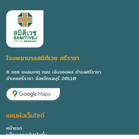
โรงพยาบาลสมิติเวช ศรีราชา
8 ซอย แหลมเกตุ ถนน เจิมจอมพล ตำบลศรีราชา
อำเภอศรีราชา จังหวัดชลบุรี 20110
แผนผังเว็บไซต์
หน้าแรก
แพ็กเกจและโปรโมชั่น