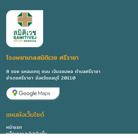
โรงพยาบาลสมิติเวช ศรีราชา
8 ซอย แหลมเกตุ ถนน เจิมจอมพล ตำบลศรีราชา
อำเภอศรีราชา จังหวัดชลบุรี 20110
แผนผังเว็บไซต์
หน้าแรก
แพ็กเกจและโปรโมชั่น