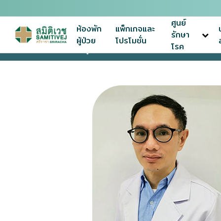
ศูนย์
ห้องพัก
แพ็กเกจและ
รักษา
ผู้ป่วย
โปรโมชั่น
โรค
หน้าแรก
ทีมแพทย์ผู้เชี่ยวชาญ
นพ.วิทยา กำเนิดตันมณี